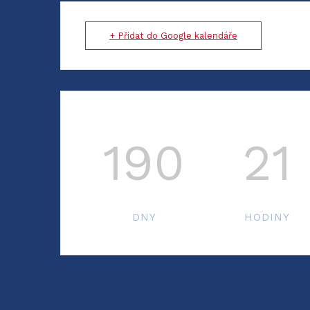
+ Přidat do Google kalendáře
190
21
DNY
HODINY