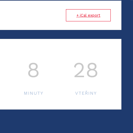
+ iCal export
8
28
MINUTY
VTEŘINY