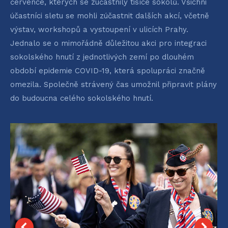
července, kterých se zúčastnily tisíce sokolů. Všichni
účastníci sletu se mohli zúčastnit dalších akcí, včetně
výstav, workshopů a vystoupení v ulicích Prahy.
Jednalo se o mimořádně důležitou akci pro integraci
sokolského hnutí z jednotlivých zemí po dlouhém
období epidemie COVID-19, která spolupráci značně
omezila. Společně strávený čas umožnil připravit plány
do budoucna celého sokolského hnutí.