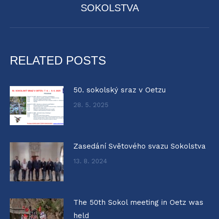
SOKOLSTVA
post:
RELATED POSTS
50. sokolský sraz v Oetzu
28. 5. 2025
Zasedání Světového svazu Sokolstva
13. 8. 2024
The 50th Sokol meeting in Oetz was
held