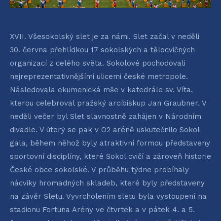
XVII. Všesokolský slet je za námi. Slet začal v neděli
30. června přehlídkou 17 sokolských a tělocvičných
organizací z celého světa. Sokolové pochodovali
nejreprezentativnějšími ulicemi české metropole.
Následovala ekumenická mše v katedrále sv. Víta,
kterou celebroval pražský arcibiskup Jan Graubner. V
neděli večer byl Slet slavnostně zahájen v Národním
divadle. V úterý se pak v O2 aréně uskutečnilo Sokol
gala, během něhož byly atraktivní formou představeny
sportovní disciplíny, které Sokol cvičí a zároveň historie
České obce sokolské. V průběhu týdne probíhaly
nácviky hromadných skladeb, které byly představeny
na závěr Sletu. Vyvrcholením sletu byla vystoupení na
stadionu Fortuna Arény ve čtvrtek a v pátek 4. a 5.