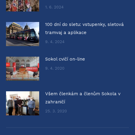
1. 6. 2024
100 dní do sletu: vstupenky, sletová
tramvaj a aplikace
9. 4. 2024
Sokol cvičí on-line
9. 4. 2020
Všem členkám a členům Sokola v
zahraničí
25. 3. 2020