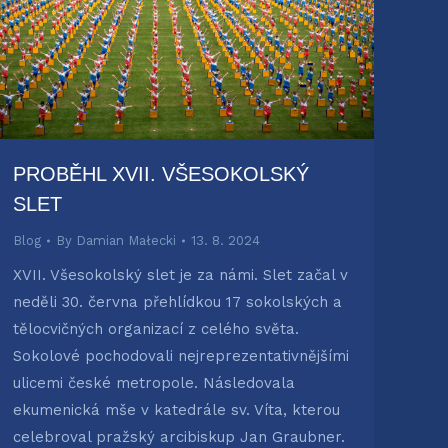
PROBĚHL XVII. VŠESOKOLSKÝ
SLET
Blog
By
Damian Małecki
13. 8. 2024
XVII. Všesokolský slet je za námi. Slet začal v
neděli 30. června přehlídkou 17 sokolských a
tělocvičných organizací z celého světa.
Sokolové pochodovali nejreprezentativnějšími
ulicemi české metropole. Následovala
ekumenická mše v katedrále sv. Víta, kterou
celebroval pražský arcibiskup Jan Graubner.