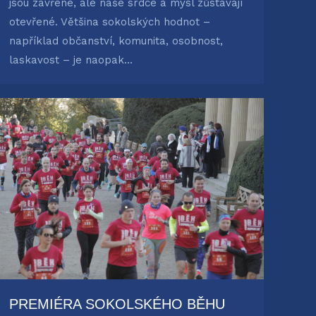
jsou zavřené, ale naše srdce a mysl zůstávají
otevřené. Většina sokolských hodnot –
například občanství, komunita, osobnost,
laskavost – je naopak…
PREMIÉRA SOKOLSKÉHO BĚHU