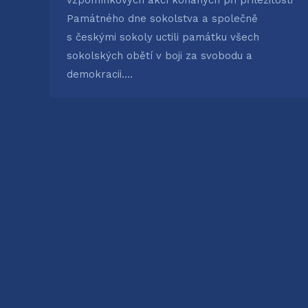
vzpomínkových akcí konaných při příležitosti
Památného dne sokolstva a společně
s českými sokoly uctili památku všech
sokolských obětí v boji za svobodu a
demokracii.…